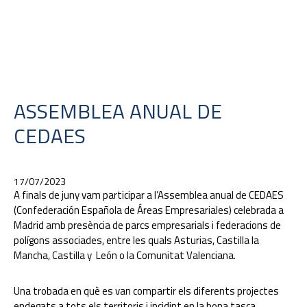
ASSEMBLEA ANUAL DE
CEDAES
17/07/2023
A finals de juny vam participar a l’Assemblea anual de CEDAES
(Confederación Española de Áreas Empresariales) celebrada a
Madrid amb presència de parcs empresarials i federacions de
polígons associades, entre les quals Asturias, Castilla la
Mancha, Castilla y León o la Comunitat Valenciana.
Una trobada en què es van compartir els diferents projectes
endegats a tots els territoris i incidint en la bona tasca