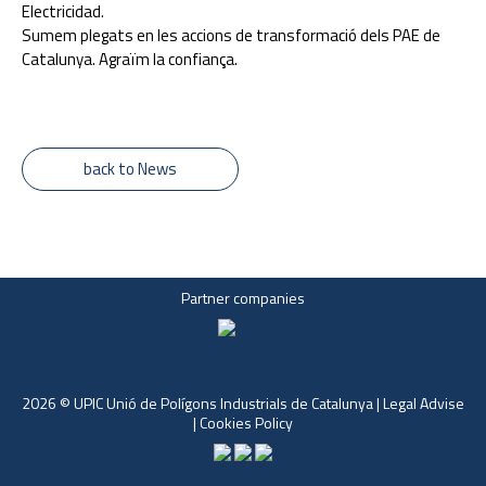
Electricidad.
Sumem plegats en les accions de transformació dels PAE de
Catalunya. Agraïm la confiança.
back to News
Partner companies
2026 © UPIC Unió de Polígons Industrials de Catalunya |
Legal Advise
|
Cookies Policy