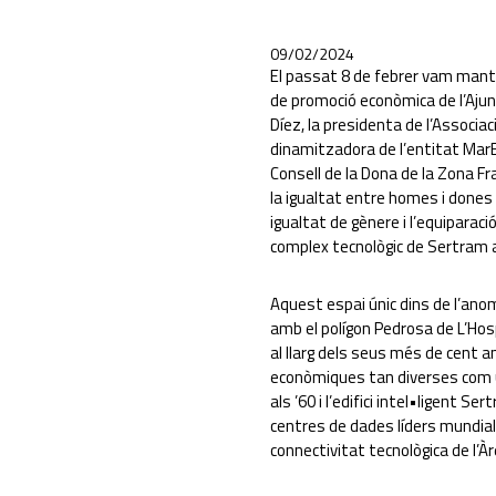
09/02/2024
El passat 8 de febrer vam mante
de promoció econòmica de l’Ajun
Díez, la presidenta de l’Associa
dinamitzadora de l’entitat MarEn
Consell de la Dona de la Zona F
la igualtat entre homes i dones e
igualtat de gènere i l’equipara
complex tecnològic de Sertram al
Aquest espai únic dins de l’ano
amb el polígon Pedrosa de L’Hospi
al llarg dels seus més de cent an
econòmiques tan diverses com un
als ’60 i l’edifici intel•ligent 
centres de dades líders mundial
connectivitat tecnològica de l’