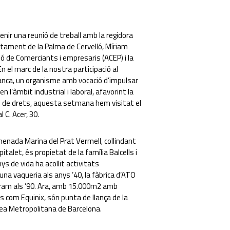
nir una reunió de treball amb la regidora
tament de la Palma de Cervelló, Míriam
ció de Comerciants i empresaris (ACEP) i la
 el marc de la nostra participació al
ranca, un organisme amb vocació d’impulsar
n l’àmbit industrial i laboral, afavorint la
ció de drets, aquesta setmana hem visitat el
 C. Acer, 30.
menada Marina del Prat Vermell, collindant
talet, és propietat de la família Balcells i
ys de vida ha acollit activitats
a vaqueria als anys ’40, la fàbrica d’ATO
Sertram als ’90. Ara, amb 15.000m2 amb
s com Equinix, són punta de llança de la
Àrea Metropolitana de Barcelona.